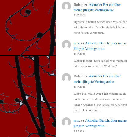
Robert
zu
Aktueller Bericht über
meine jüngste Vortragsreise
23.7.2026
Irgendwie hatten wir es doch von deinen
Aktivitäten dort. Vielleicht hab ich das
auch falsch verstanden?
m.s.
zu
Aktueller Bericht über meine
jüngste Vortragsreise
16.7.2026
Lieber Robert -habe ich da was verpasst
oder vergessen- wieso Wedding?
Robert
zu
Aktueller Bericht über
meine jüngste Vortragsreise
15.7.2026
Liebe Mechthild Auch ich möchte mich
noch einmal für deinen unermüdlichen
Drang bedanken, die Dinge zu benennen
und zu kritisieren.…
m.s.
zu
Aktueller Bericht über meine
jüngste Vortragsreise
7.7.2026