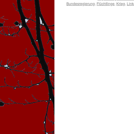
Bundesregierung
,
Flüchtlinge
,
Krieg
,
Link