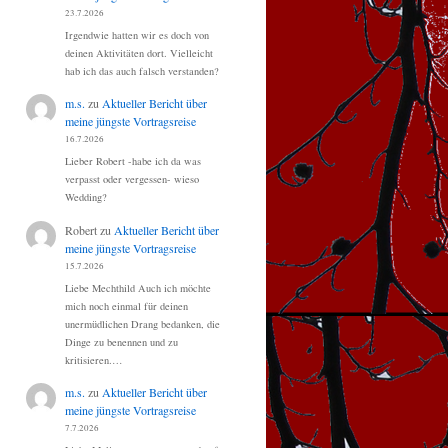
23.7.2026
Irgendwie hatten wir es doch von
deinen Aktivitäten dort. Vielleicht
hab ich das auch falsch verstanden?
m.s.
zu
Aktueller Bericht über
meine jüngste Vortragsreise
16.7.2026
Lieber Robert -habe ich da was
verpasst oder vergessen- wieso
Wedding?
Robert
zu
Aktueller Bericht über
meine jüngste Vortragsreise
15.7.2026
Liebe Mechthild Auch ich möchte
mich noch einmal für deinen
unermüdlichen Drang bedanken, die
Dinge zu benennen und zu
kritisieren.…
m.s.
zu
Aktueller Bericht über
meine jüngste Vortragsreise
7.7.2026