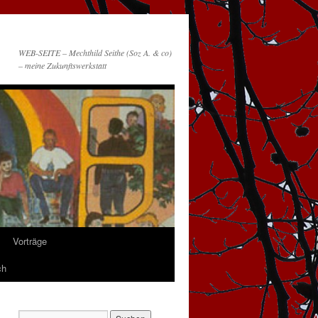
WEB-SEITE – Mechthild Seithe (Soz A. & co)
– meine Zukunftswerkstatt
Vorträge
ch