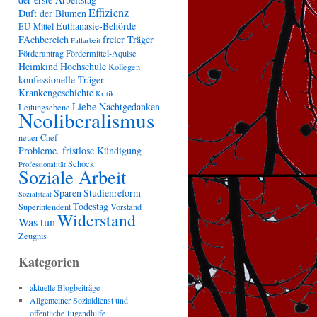
Effizienz
Duft der Blumen
Euthanasie-Behörde
EU-Mittel
FAchbereich
freier Träger
Fallarbeit
Förderantrag
Fördermittel-Aquise
Heimkind
Hochschule
Kollegen
konfessionelle Träger
Krankengeschichte
Kritik
Liebe
Nachtgedanken
Leitungsebene
Neoliberalismus
neuer Chef
Probleme. fristlose Kündigung
Schock
Professionalität
Soziale Arbeit
Sparen
Studienreform
Sozialstaat
Todestag
Superintendent
Vorstand
Widerstand
Was tun
Zeugnis
Kategorien
aktuelle Blogbeiträge
Allgemeiner Sozialdienst und
öffentliche Jugendhilfe