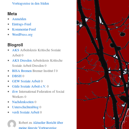
Vortragsreise in den Süden
Meta
Anmelden
Eintrags-Feed
Kommentar-Feed
WordPress.org
Blogroll
AKS
Arbeitskreis Kritische Soziale
Arbeit 0
AKS Dresden
Arbeitskreis Kritische
Soziale Arbeit Dresden 0
BISA Bremen
Bremer Institut f 0
DBSH
0
GEW Soziale Arbeit
0
Gilde Soziale Arbeit e.V.
0
ifsw
International Federation of Social
Workers 0
Nachdenkseiten
0
Unterschichtenblog
0
verdi Soziale Arbeit
0
Robert
zu
Aktueller Bericht über
meine jüngste Vortragsreise