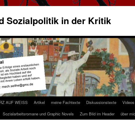
 Sozialpolitik in der Kritik
ARZ AUF WEISS
Artikel
meine Fachtexte
Diskussionstexte
Videos
Sozialarbeitsromane und Graphic Novels
Zum Bild im Header
über mi