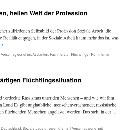
ten, heilen Welt der Profession
eher zufriedenen Selbstbild der Profession Soziale Arbeit, die
die Realität entgegen, in der Soziale Arbeit kaum mehr das ist, was
→
Verschlagwortet mit
Asylanten
,
Fachliteratur
,
Flüchtlinge
|
Kommentar
rtigen Flüchtlingssituation
d verdeckte Rassismus unter den Menschen – und wie wir ihm
 Land Es gibt unglaubliche, menschenverachtende, rassistische
en flüchtenden Menschen angelastet werden. Das steht in der …
t Deutschland
,
Soziale Lage unserer Klientel
|
Verschlagwortet mit