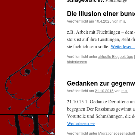
Schlagwortarchiv:
Die Illusion einer bun
Veröffentlicht am
10.4.2025
von
m.s.
z.B. Arbeit mit Flüchtlingen – dem 
stolz ist auf ihre Leistungen, steht 
sie fachlich sein sollte.
Weiterlesen
Veröffentlicht unter
aktuelle Blogbeiträge
|
hinterlassen
Gedanken zur gegenwä
Veröffentlicht am
21.10.2015
von
m.s.
21.10.15 1. Gedanke Der offene un
begegnen Der Rassismus gewinnt an
Vorurteile und Schmähungen, die d
Weiterlesen
→
Veröffentlicht unter
Migrationsgesellschaf