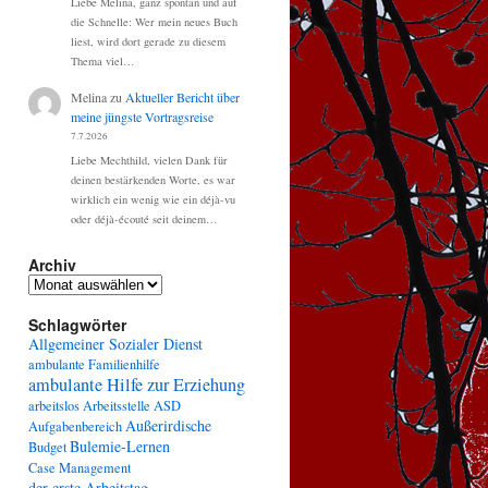
Liebe Melina, ganz spontan und auf
die Schnelle: Wer mein neues Buch
liest, wird dort gerade zu diesem
Thema viel…
Melina
zu
Aktueller Bericht über
meine jüngste Vortragsreise
7.7.2026
Liebe Mechthild, vielen Dank für
deinen bestärkenden Worte, es war
wirklich ein wenig wie ein déjà-vu
oder déjà-écouté seit deinem…
Archiv
Archiv
Schlagwörter
Allgemeiner Sozialer Dienst
ambulante Familienhilfe
ambulante Hilfe zur Erziehung
arbeitslos
Arbeitsstelle
ASD
Außerirdische
Aufgabenbereich
Bulemie-Lernen
Budget
Case Management
der erste Arbeitstag