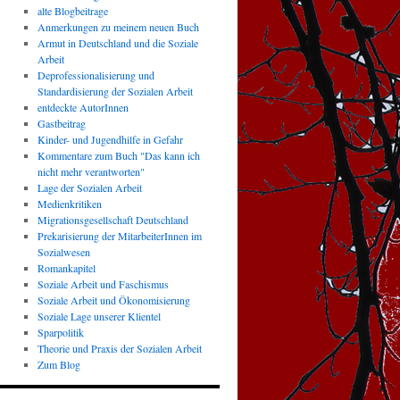
alte Blogbeitrage
Anmerkungen zu meinem neuen Buch
Armut in Deutschland und die Soziale
Arbeit
Deprofessionalisierung und
Standardisierung der Sozialen Arbeit
entdeckte AutorInnen
Gastbeitrag
Kinder- und Jugendhilfe in Gefahr
Kommentare zum Buch "Das kann ich
nicht mehr verantworten"
Lage der Sozialen Arbeit
Medienkritiken
Migrationsgesellschaft Deutschland
Prekarisierung der MitarbeiterInnen im
Sozialwesen
Romankapitel
Soziale Arbeit und Faschismus
Soziale Arbeit und Ökonomisierung
Soziale Lage unserer Klientel
Sparpolitik
Theorie und Praxis der Sozialen Arbeit
Zum Blog