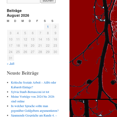
Beiträge
August 2026
M
D
M
D
F
S
S
1
2
3
4
5
6
7
8
9
10
11
12
13
14
15
16
17
18
19
20
21
22
23
24
25
26
27
28
29
30
31
« Juli
Neuste Beiträge
Kritische Soziale Arbeit – Alibi oder
Kabarett-Einlage?
Sylvia Staub-Bernasconi ist tot
Meine Vorträge von 2024 bis 2026
sind online
In welcher Sprache sollte man
gegenüber Geldgebern argumentieren?
Spannende Gespräche am Rande 4. –