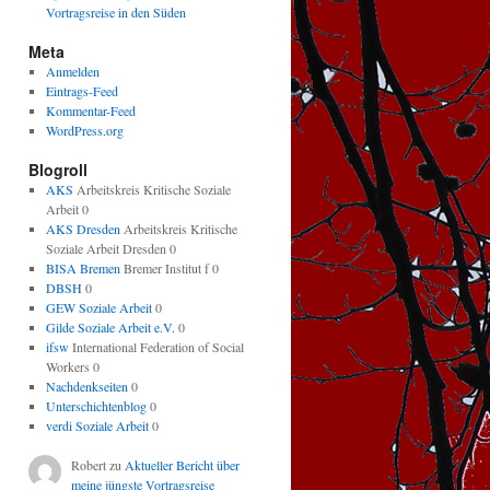
Vortragsreise in den Süden
Meta
Anmelden
Eintrags-Feed
Kommentar-Feed
WordPress.org
Blogroll
AKS
Arbeitskreis Kritische Soziale
Arbeit 0
AKS Dresden
Arbeitskreis Kritische
Soziale Arbeit Dresden 0
BISA Bremen
Bremer Institut f 0
DBSH
0
GEW Soziale Arbeit
0
Gilde Soziale Arbeit e.V.
0
ifsw
International Federation of Social
Workers 0
Nachdenkseiten
0
Unterschichtenblog
0
verdi Soziale Arbeit
0
Robert
zu
Aktueller Bericht über
meine jüngste Vortragsreise