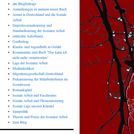
alte Blogbeitrage
Anmerkungen zu meinem neuen Buch
Armut in Deutschland und die Soziale
Arbeit
Deprofessionalisierung und
Standardisierung der Sozialen Arbeit
entdeckte AutorInnen
Gastbeitrag
Kinder- und Jugendhilfe in Gefahr
Kommentare zum Buch "Das kann ich
nicht mehr verantworten"
Lage der Sozialen Arbeit
Medienkritiken
Migrationsgesellschaft Deutschland
Prekarisierung der MitarbeiterInnen im
Sozialwesen
Romankapitel
Soziale Arbeit und Faschismus
Soziale Arbeit und Ökonomisierung
Soziale Lage unserer Klientel
Sparpolitik
Theorie und Praxis der Sozialen Arbeit
Zum Blog