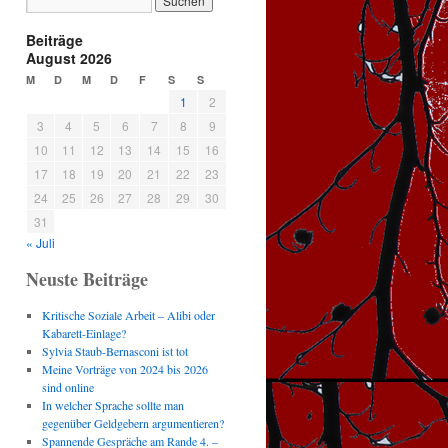
Beiträge
August 2026
M
D
M
D
F
S
S
1
2
3
4
5
6
7
8
9
10
11
12
13
14
15
16
17
18
19
20
21
22
23
24
25
26
27
28
29
30
31
« Juli
Neuste Beiträge
Kritische Soziale Arbeit – Alibi oder
Kabarett-Einlage?
Sylvia Staub-Bernasconi ist tot
Meine Vorträge von 2024 bis 2026
sind online
In welcher Sprache sollte man
gegenüber Geldgebern argumentieren?
Spannende Gespräche am Rande 4. –