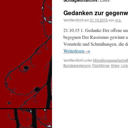
Schlagwortarchiv:
Gedanken zur gegenwä
Veröffentlicht am
21.10.2015
von
m.s.
21.10.15 1. Gedanke Der offene un
begegnen Der Rassismus gewinnt an
Vorurteile und Schmähungen, die d
Weiterlesen
→
Veröffentlicht unter
Migrationsgesellschaf
Bundesregierung
,
Flüchtlinge
,
Krieg
,
Link