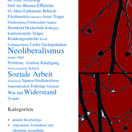
Effizienz
Duft der Blumen
Euthanasie-Behörde
EU-Mittel
FAchbereich
freier Träger
Fallarbeit
Förderantrag
Fördermittel-Aquise
Heimkind
Hochschule
Kollegen
konfessionelle Träger
Krankengeschichte
Kritik
Liebe
Nachtgedanken
Leitungsebene
Neoliberalismus
neuer Chef
Probleme. fristlose Kündigung
Schock
Professionalität
Soziale Arbeit
Sparen
Studienreform
Sozialstaat
Todestag
Superintendent
Vorstand
Widerstand
Was tun
Zeugnis
Kategorien
aktuelle Blogbeiträge
Allgemeiner Sozialdienst und
öffentliche Jugendhilfe