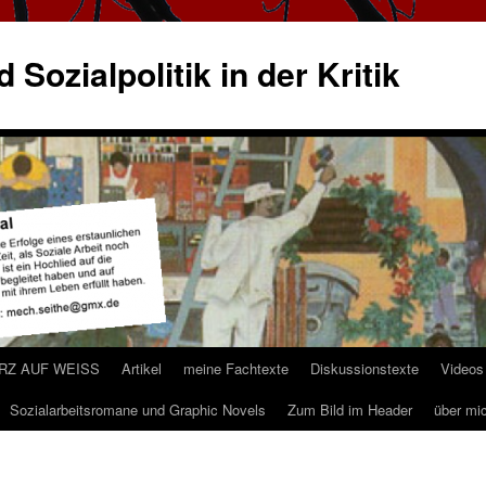
 Sozialpolitik in der Kritik
ARZ AUF WEISS
Artikel
meine Fachtexte
Diskussionstexte
Videos
Sozialarbeitsromane und Graphic Novels
Zum Bild im Header
über mi