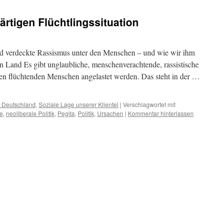
rtigen Flüchtlingssituation
d verdeckte Rassismus unter den Menschen – und wie wir ihm
 Land Es gibt unglaubliche, menschenverachtende, rassistische
en flüchtenden Menschen angelastet werden. Das steht in der …
t Deutschland
,
Soziale Lage unserer Klientel
|
Verschlagwortet mit
e
,
neoliberale Politik
,
Pegita
,
Politik
,
Ursachen
|
Kommentar hinterlassen