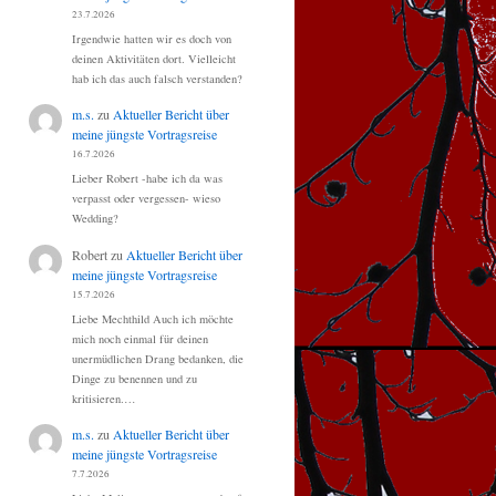
23.7.2026
Irgendwie hatten wir es doch von
deinen Aktivitäten dort. Vielleicht
hab ich das auch falsch verstanden?
m.s.
zu
Aktueller Bericht über
meine jüngste Vortragsreise
16.7.2026
Lieber Robert -habe ich da was
verpasst oder vergessen- wieso
Wedding?
Robert
zu
Aktueller Bericht über
meine jüngste Vortragsreise
15.7.2026
Liebe Mechthild Auch ich möchte
mich noch einmal für deinen
unermüdlichen Drang bedanken, die
Dinge zu benennen und zu
kritisieren.…
m.s.
zu
Aktueller Bericht über
meine jüngste Vortragsreise
7.7.2026