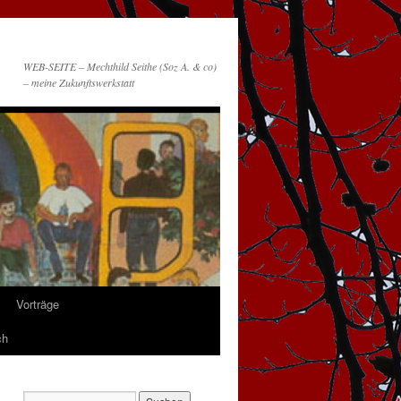
WEB-SEITE – Mechthild Seithe (Soz A. & co)
– meine Zukunftswerkstatt
Vorträge
ch