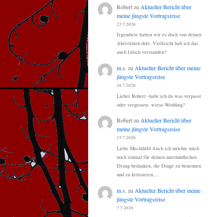
Robert
zu
Aktueller Bericht über
meine jüngste Vortragsreise
23.7.2026
Irgendwie hatten wir es doch von deinen
Aktivitäten dort. Vielleicht hab ich das
auch falsch verstanden?
m.s.
zu
Aktueller Bericht über meine
jüngste Vortragsreise
16.7.2026
Lieber Robert -habe ich da was verpasst
oder vergessen- wieso Wedding?
Robert
zu
Aktueller Bericht über
meine jüngste Vortragsreise
15.7.2026
Liebe Mechthild Auch ich möchte mich
noch einmal für deinen unermüdlichen
Drang bedanken, die Dinge zu benennen
und zu kritisieren.…
m.s.
zu
Aktueller Bericht über meine
jüngste Vortragsreise
7.7.2026