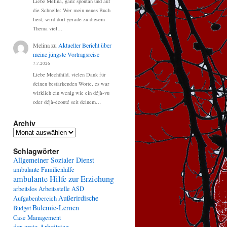
Liebe Melina, ganz spontan und auf
die Schnelle: Wer mein neues Buch
liest, wird dort gerade zu diesem
Thema viel…
Melina
zu
Aktueller Bericht über
meine jüngste Vortragsreise
7.7.2026
Liebe Mechthild, vielen Dank für
deinen bestärkenden Worte, es war
wirklich ein wenig wie ein déjà-vu
oder déjà-écouté seit deinem…
Archiv
Archiv
Schlagwörter
Allgemeiner Sozialer Dienst
ambulante Familienhilfe
ambulante Hilfe zur Erziehung
arbeitslos
Arbeitsstelle
ASD
Außerirdische
Aufgabenbereich
Bulemie-Lernen
Budget
Case Management
der erste Arbeitstag