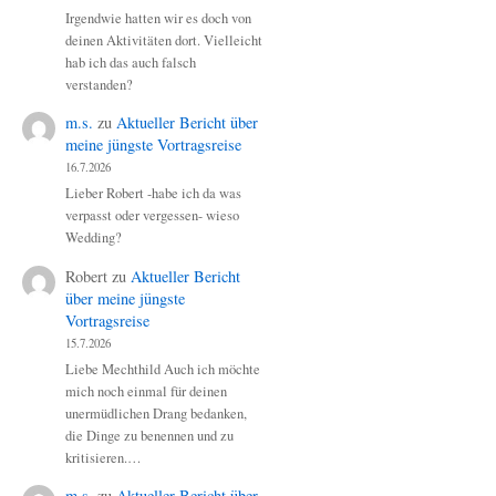
Irgendwie hatten wir es doch von
deinen Aktivitäten dort. Vielleicht
hab ich das auch falsch
verstanden?
m.s.
zu
Aktueller Bericht über
meine jüngste Vortragsreise
16.7.2026
Lieber Robert -habe ich da was
verpasst oder vergessen- wieso
Wedding?
Robert
zu
Aktueller Bericht
über meine jüngste
Vortragsreise
15.7.2026
Liebe Mechthild Auch ich möchte
mich noch einmal für deinen
unermüdlichen Drang bedanken,
die Dinge zu benennen und zu
kritisieren.…
m.s.
zu
Aktueller Bericht über