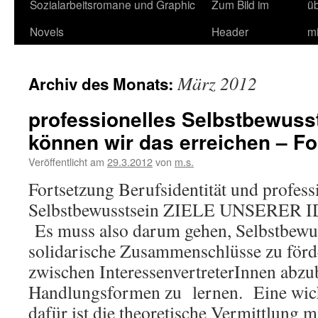
Sozialarbeitsromane und Graphic
Zum Bild im
ü
Novels
Header
m
März 2012
Archiv des Monats:
professionelles Selbstbewuss
können wir das erreichen – Fo
Veröffentlicht am
29.3.2012
von
m.s.
Fortsetzung Berufsidentität und profess
Selbstbewusstsein ZIELE UNSERER
Es muss also darum gehen, Selbstbewus
solidarische Zusammenschlüsse zu för
zwischen InteressenvertreterInnen abzu
Handlungsformen zu lernen. Eine wich
dafür ist die theoretische Vermittlung 