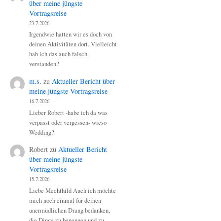
über meine jüngste
Vortragsreise
23.7.2026
Irgendwie hatten wir es doch von
deinen Aktivitäten dort. Vielleicht
hab ich das auch falsch
verstanden?
m.s.
zu
Aktueller Bericht über
meine jüngste Vortragsreise
16.7.2026
Lieber Robert -habe ich da was
verpasst oder vergessen- wieso
Wedding?
Robert
zu
Aktueller Bericht
über meine jüngste
Vortragsreise
15.7.2026
Liebe Mechthild Auch ich möchte
mich noch einmal für deinen
unermüdlichen Drang bedanken,
die Dinge zu benennen und zu