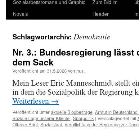
Sozialarbeitsromane und Graphic
Zum Bild im
ü
Novels
Header
m
Demokratie
Schlagwortarchiv:
Nr. 3.: Bundesregierung lässt 
dem Sack
Veröffentlicht am
31.5.2026
von
m.s.
Mein Leser Eric Manneschmidt stellt ei
in dem die Sozialpolitk der Regierung kr
Weiterlesen
→
Veröffentlicht unter
aktuelle Blogbeiträge
,
Armut in Deutschland 
Soziale Lage unserer Klientel
,
Sparpolitik
|
Verschlagwortet mit
Offener Brief
,
Sozialstaat
,
Verpflichtung der Regierung zur Dase