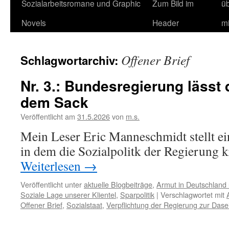
Sozialarbeitsromane und Graphic
Zum Bild im
ü
Novels
Header
m
Offener Brief
Schlagwortarchiv:
Nr. 3.: Bundesregierung lässt 
dem Sack
Veröffentlicht am
31.5.2026
von
m.s.
Mein Leser Eric Manneschmidt stellt ei
in dem die Sozialpolitk der Regierung kr
Weiterlesen
→
Veröffentlicht unter
aktuelle Blogbeiträge
,
Armut in Deutschland 
Soziale Lage unserer Klientel
,
Sparpolitik
|
Verschlagwortet mit
Offener Brief
,
Sozialstaat
,
Verpflichtung der Regierung zur Dase