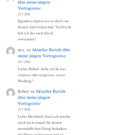
über meine jüngste
Vortragsreise
23.7.2026
Irgendwie hatten wir es doch von
deinen Aktivitäten dort. Vielleicht
hab ich das auch falsch
verstanden?
m.s.
zu
Aktueller Bericht über
meine jüngste Vortragsreise
16.7.2026
Lieber Robert -habe ich da was
verpasst oder vergessen- wieso
Wedding?
Robert
zu
Aktueller Bericht
über meine jüngste
Vortragsreise
15.7.2026
Liebe Mechthild Auch ich möchte
mich noch einmal für deinen
unermüdlichen Drang bedanken,
die Dinge zu benennen und zu