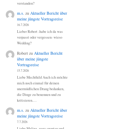
verstanden?
m.s.
zu
Aktueller Bericht über
meine jüngste Vortragsreise
16.7.2026
Lieber Robert -habe ich da was
verpasst oder vergessen- wieso
Wedding?
Robert
zu
Aktueller Bericht
über meine jüngste
Vortragsreise
15.7.2026
Liebe Mechthild Auch ich möchte
mich noch einmal für deinen
unermüdlichen Drang bedanken,
die Dinge zu benennen und zu
kritisieren.…
m.s.
zu
Aktueller Bericht über
meine jüngste Vortragsreise
7.7.2026
Liebe Melina, ganz spontan und