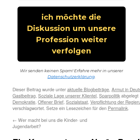
Wir senden keinen Spam! Erfahre mehr in unserer
Datenschutzerklärung
.
Dieser Beitrag wurde unter
aktuelle Blogbeiträge
,
Armut in Deut
Gastbeitrag
,
Soziale Lage unserer Klientel
,
Sparpolitik
abgelegt
Demokratie
,
Offener Brief
,
Sozialstaat
,
Verpflichtung der Regier
verschlagwortet. Setze ein Lesezeichen für den
Permalink
.
←
Wer macht bei uns die Kinder- und
Jugendarbeit?