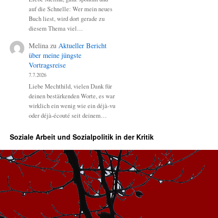
auf die Schnelle: Wer mein neues
Buch liest, wird dort gerade zu
diesem Thema viel…
Melina
zu
Aktueller Bericht
über meine jüngste
Vortragsreise
7.7.2026
Liebe Mechthild, vielen Dank für
deinen bestärkenden Worte, es war
wirklich ein wenig wie ein déjà-vu
oder déjà-écouté seit deinem…
Soziale Arbeit und Sozialpolitik in der Kritik