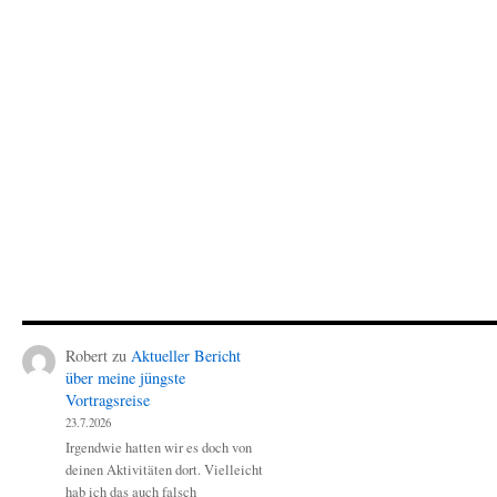
Robert
zu
Aktueller Bericht
über meine jüngste
Vortragsreise
23.7.2026
Irgendwie hatten wir es doch von
deinen Aktivitäten dort. Vielleicht
hab ich das auch falsch