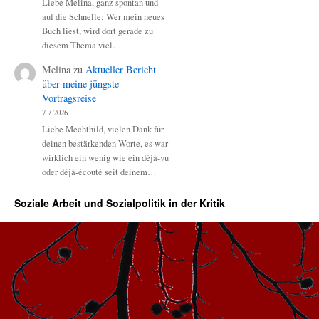
Liebe Melina, ganz spontan und
auf die Schnelle: Wer mein neues
Buch liest, wird dort gerade zu
diesem Thema viel…
Melina
zu
Aktueller Bericht
über meine jüngste
Vortragsreise
7.7.2026
Liebe Mechthild, vielen Dank für
deinen bestärkenden Worte, es war
wirklich ein wenig wie ein déjà-vu
oder déjà-écouté seit deinem…
Soziale Arbeit und Sozialpolitik in der Kritik